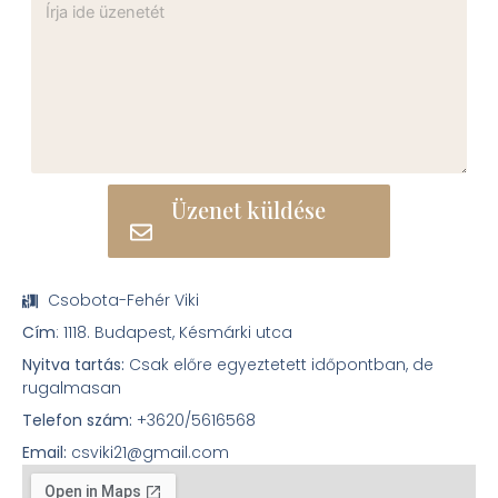
Üzenet küldése
Csobota-Fehér Viki
Cím
: 1118. Budapest, Késmárki utca
Nyitva tartás:
Csak előre egyeztetett időpontban, de
rugalmasan
Telefon szám:
+3620/5616568
Email:
csviki21@gmail.com