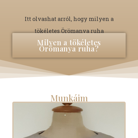
Itt olvashat arról, hogy milyen a
tökéletes Örömanya ruha
Milyen a tökéletes
Örömanya ruha?
Munkáim