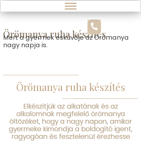
Örömanya ruha készítés
Mert a gyermek esküvője az Örömanya
nagy napja is.
Örömanya ruha készítés
Elkészítjük az alkatának és az
alkalomnak megfelelő örömanya
öltözéket, hogy a nagy napon, amikor
gyermeke kimondja a boldogító igent,
ragyogóan és fesztelenül érezhesse