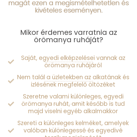
magát ezen a megismételhetetlen és
kivételes eseményen.
Mikor érdemes varratnia az
örömanya ruháját?
Saját, egyedi elképzelései vannak az
örömanya ruhájáról
Nem talál a üzletekben az alkatának és
izlésének megfelelő öltözéket
Szeretne valami különleges, egyedi
örömanya ruhát, amit később is tud
majd viselni egyéb alkalmakkor
Szereti a különleges kelméket, amelyek
valóban különlegessé és egyedivé