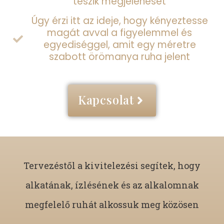
teszik megjelenését
Úgy érzi itt az ideje, hogy kényeztesse
magát avval a figyelemmel és
egyediséggel, amit egy méretre
szabott örömanya ruha jelent
Kapcsolat
Tervezéstől a kivitelezési segítek, hogy
alkatának, ízlésének és az alkalomnak
megfelelő ruhát alkossuk meg közösen