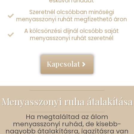
esküvői ruhádat
Szeretnél olcsóbban minőségi
menyasszonyi ruhát megfizethető áron
A kölcsönzési díjnál olcsóbb saját
menyasszonyi ruhát szeretnél
Kapcsolat
Menyasszonyi ruha átalakítása
Ha megtaláltad az álom
menyasszonyi ruhád, de kisebb-
nagyobb átalakításra, igazításra van