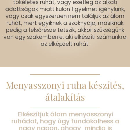
tökéletes ruhát, vagy esetleg az alkati
adottságok miatt külön figyelmet igénylünk,
vagy csak egyszerűen nem találjuk az álom
ruhát, mert egyiknek a szoknyája, másiknak
pedig a felsőrésze tetszik, akkor szükségünk
van egy szakemberre, aki elkészíti számunkra
az elképzelt ruhát.
Menyasszonyi ruha készítés,
átalakítás
Elkészítjük álom menyasszonyi
ruhádat, hogy úgy tündökölhess a
nagy napon, ahogy mindig is